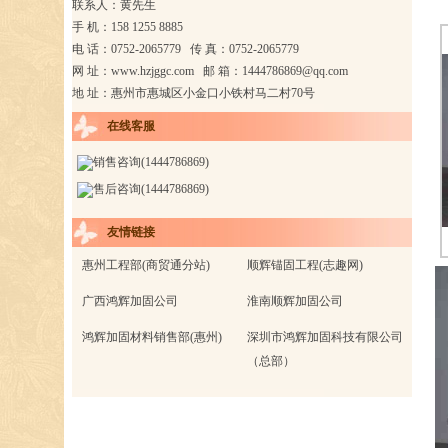
联系人：黄先生
手 机：158 1255 8885
电 话：0752-2065779 传 真：0752-2065779
网 址：
www.hzjggc.com
邮 箱：
1444786869@qq.com
地 址：惠州市惠城区小金口小铁村马二村70号
在线客服
销售咨询(1444786869)
售后咨询(1444786869)
友情链接
惠州工程部(商贸通分站)
顺辉锚固工程(志趣网)
广西鸿辉加固公司
淮南顺辉加固公司
鸿辉加固材料销售部(惠州)
深圳市鸿辉加固科技有限公司
（总部）