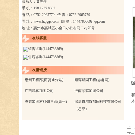
联系人：黄先生
手 机：158 1255 8885
电 话：0752-2065779 传 真：0752-2065779
网 址：
www.hzjggc.com
邮 箱：
1444786869@qq.com
地 址：惠州市惠城区小金口小铁村马二村70号
在线客服
销售咨询(1444786869)
售后咨询(1444786869)
友情链接
惠州工程部(商贸通分站)
顺辉锚固工程(志趣网)
广西鸿辉加固公司
淮南顺辉加固公司
鸿辉加固材料销售部(惠州)
深圳市鸿辉加固科技有限公司
（总部）
上一
下一